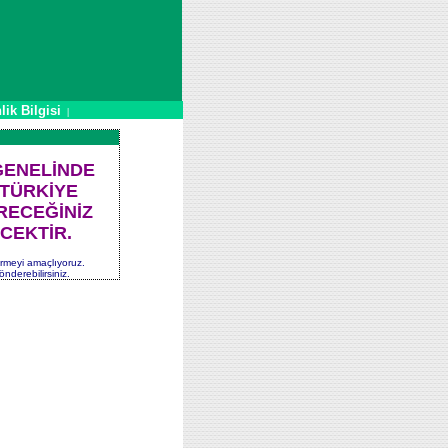
lik Bilgisi
|
GENELİNDE
 TÜRKİYE
RECEĞİNİZ
CEKTİR.
ermeyi amaçlıyoruz.
önderebilirsiniz.