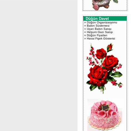
Düğün Davet
»
Düğün Organizasyonu
»
Balon Süslemesi
»
Uçan Balon Satışı
»
Helyum Gazı Satışı
»
Düğün Fiyatları
»
Havai Fişek Gösterisi